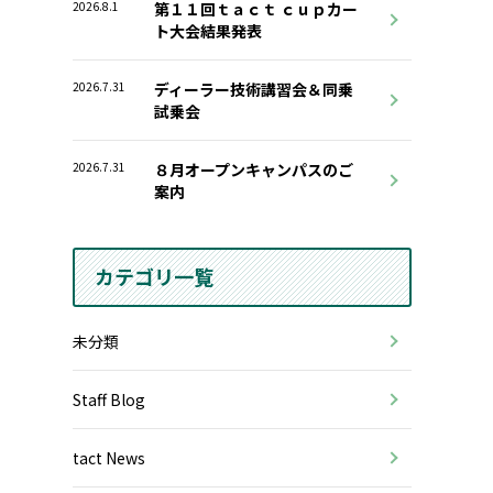
2026.8.1
第１１回ｔａｃｔ ｃｕｐカー
ト大会結果発表
2026.7.31
ディーラー技術講習会＆同乗
試乗会
2026.7.31
８月オープンキャンパスのご
案内
カテゴリ一覧
未分類
Staff Blog
tact News