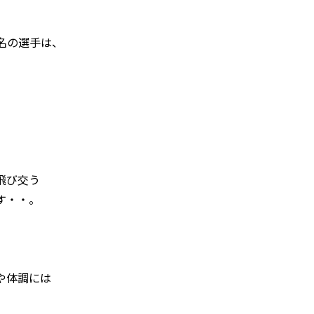
名の選手は、
。
飛び交う
す・・。
や体調には