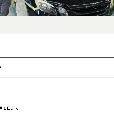
・
月１日まで