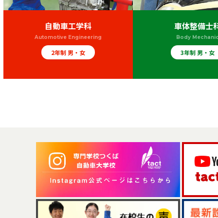
自動車工学科
車体整備士
Automotive Engineering
Body Mechani
2年制 男・女
3年制 男・女