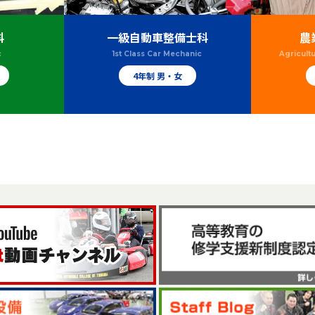
科
一級自動車整備士科
農
c
1st Class Car Mechanic
Agricult
4年制 男・女