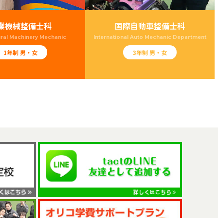
業機械整備士科
国際自動車整備士科
ural Machinery Mechanic
International Auto Mechanic Department
1年制 男・女
3年制 男・女