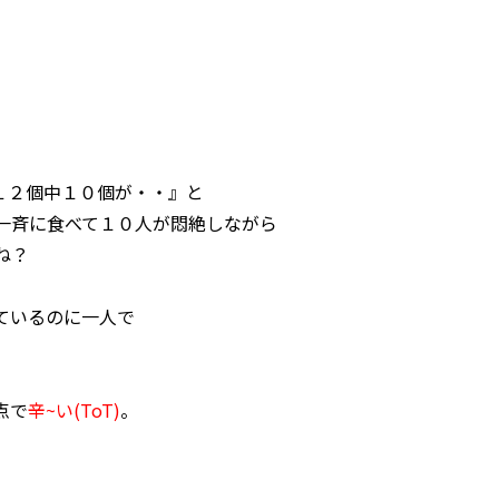
１２個中１０個が・・』と
一斉に食べて１０人が悶絶しながら
ね？
ているのに
一人で
点で
辛~い(ToT)
。