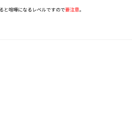
ると喧嘩になるレベルですので
要注意
。