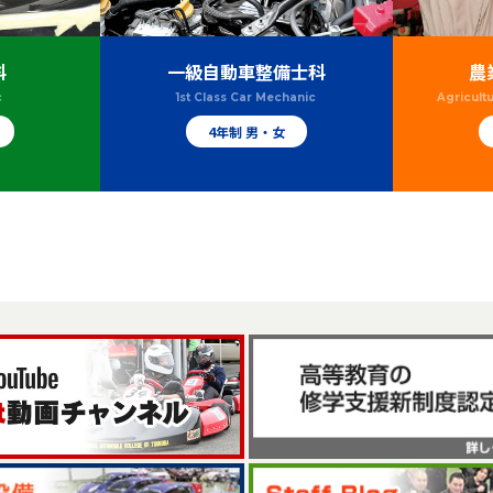
科
一級自動車整備士科
農
c
1st Class Car Mechanic
Agricult
4年制 男・女