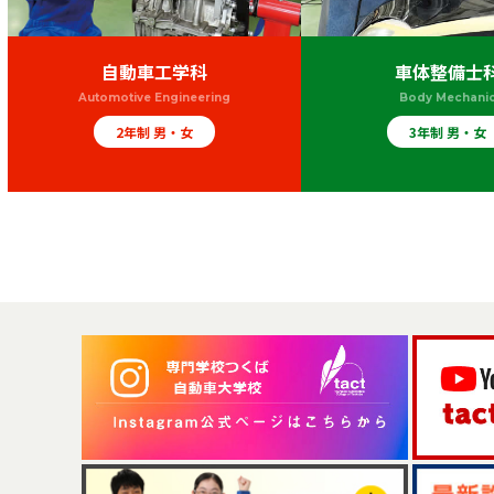
自動車工学科
車体整備士
Automotive Engineering
Body Mechani
2年制 男・女
3年制 男・女