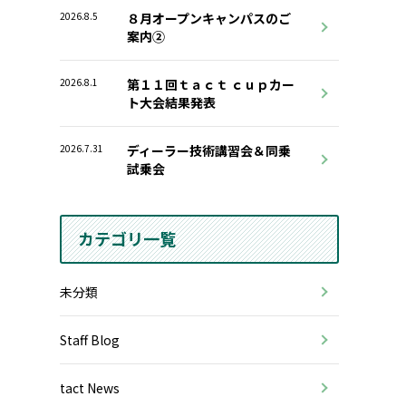
2026.8.5
８月オープンキャンパスのご
案内②
2026.8.1
第１１回ｔａｃｔ ｃｕｐカー
ト大会結果発表
2026.7.31
ディーラー技術講習会＆同乗
試乗会
カテゴリ一覧
未分類
Staff Blog
tact News