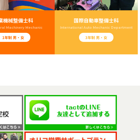
業機械整備士科
国際自動車整備士科
ural Machinery Mechanic
International Auto Mechanic Department
1年制 男・女
3年制 男・女