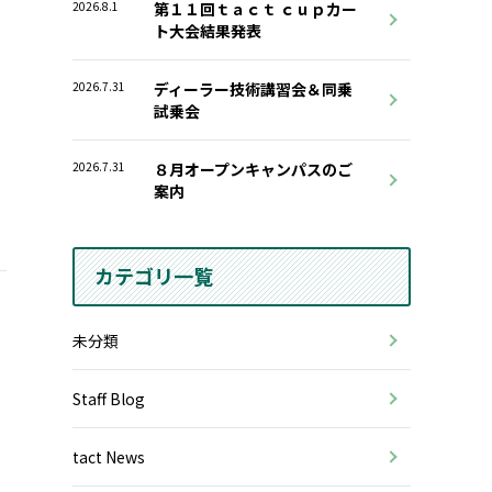
2026.8.1
第１１回ｔａｃｔ ｃｕｐカー
ト大会結果発表
2026.7.31
ディーラー技術講習会＆同乗
試乗会
2026.7.31
８月オープンキャンパスのご
案内
カテゴリ一覧
未分類
Staff Blog
tact News