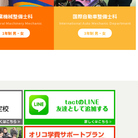
業機械整備士科
国際自動車整備士科
ural Machinery Mechanic
International Auto Mechanic Department
1年制 男・女
3年制 男・女