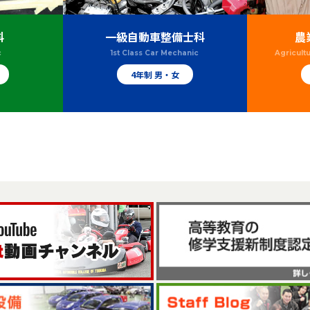
科
一級自動車整備士科
農
c
1st Class Car Mechanic
Agricult
4年制 男・女