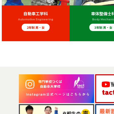
自動車工学科
車体整備士
Automotive Engineering
Body Mechani
2年制 男・女
3年制 男・女