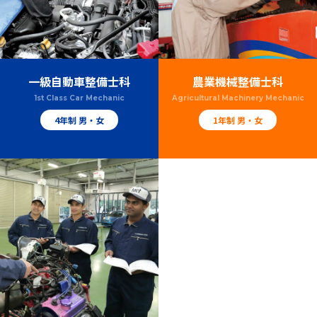
一級自動車整備士科
農業機械整備士科
1st Class Car Mechanic
Agricultural Machinery Mechanic
4年制 男・女
1年制 男・女