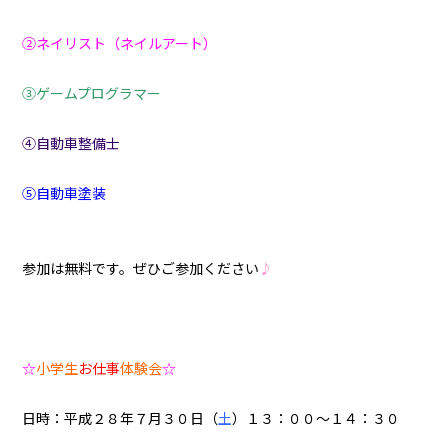
②ネイリスト（ネイルアート）
③ゲームプログラマー
④自動車整備士
⑤自動車塗装
参加は無料です。ぜひご参加ください
♪
☆
小学生
お仕事
体験会
☆
日時：平成２８年７月３０日（
土
）１３：００～１４：３０