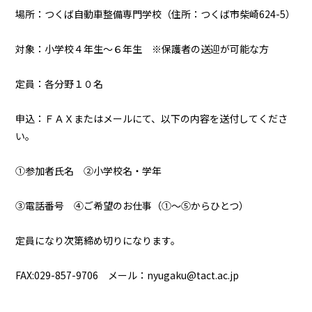
場所：つくば自動車整備専門学校（住所：つくば市柴崎624-5）
対象：小学校４年生～６年生 ※保護者の送迎が可能な方
定員：各分野１０名
申込：ＦＡＸまたはメールにて、以下の内容を送付してくださ
い。
①参加者氏名 ②小学校名・学年
③電話番号 ④ご希望のお仕事（①～⑤からひとつ）
定員になり次第締め切りになります。
FAX:029-857-9706 メール：nyugaku@tact.ac.jp