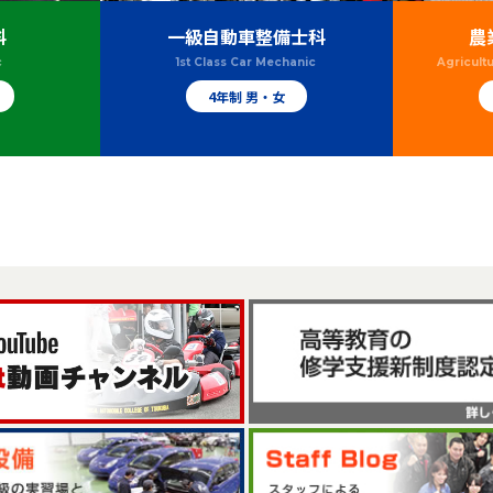
科
一級自動車整備士科
農
c
1st Class Car Mechanic
Agricult
4年制 男・女