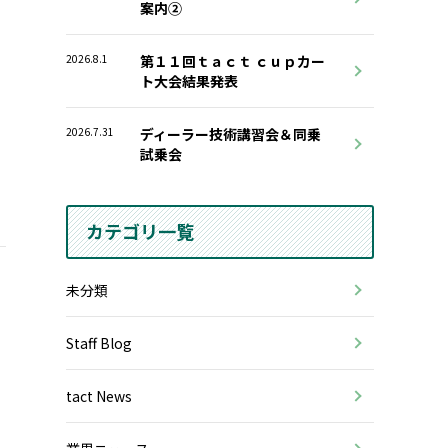
案内②
2026.8.1
第１１回ｔａｃｔ ｃｕｐカー
ト大会結果発表
2026.7.31
ディーラー技術講習会＆同乗
試乗会
カテゴリ一覧
未分類
Staff Blog
tact News