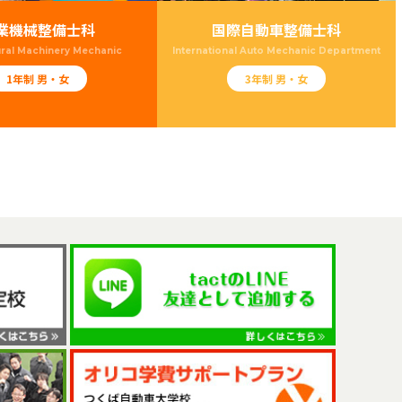
業機械整備士科
国際自動車整備士科
ural Machinery Mechanic
International Auto Mechanic Department
1年制 男・女
3年制 男・女