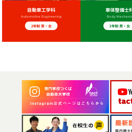
自動車工学科
車体整備士
Automotive Engineering
Body Mechani
2年制 男・女
3年制 男・女