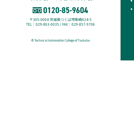
〒305-0004 茨城県つくば市柴崎624-5
TEL：029-863-0035 / FAX：029-857-9706
© Technical Automobile College of Tsukuba