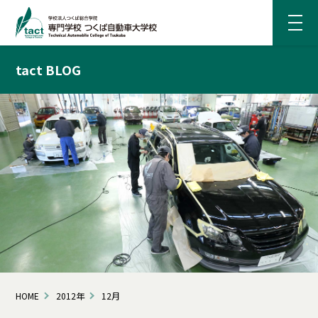
tact BLOG
HOME
2012年
12月