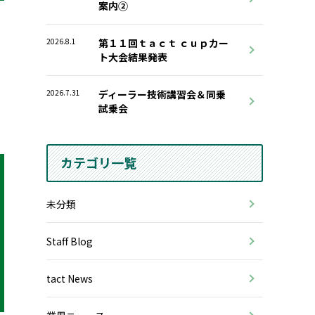
案内②
2026.8.1
第１１回ｔａｃｔ ｃｕｐカー
ト大会結果発表
2026.7.31
ディーラー技術講習会＆同乗
試乗会
カテゴリ一覧
未分類
Staff Blog
tact News