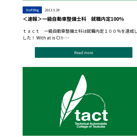
Staff Blog
2013.5.29
＜速報＞一級自動車整備士科 就職内定100％
ｔａｃｔ 一級自動車整備士科は就職内定１００％を達成
した！ With at is Cl t･･･
Read more