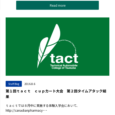
Read more
Staff Blog
2016.8.6
第１回ｔａｃｔ ｃｕｐカート大会 第２回タイムアタック結
果
ｔａｃｔでは８月中に実施する体験入学会において、
http://canadianpharmacy･･･