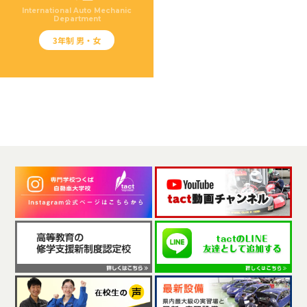
International Auto Mechanic
Department
3年制 男・女