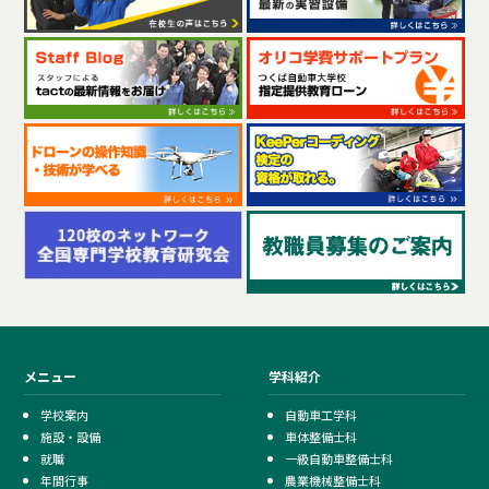
メニュー
学科紹介
学校案内
自動車工学科
施設・設備
車体整備士科
就職
一級自動車整備士科
年間行事
農業機械整備士科