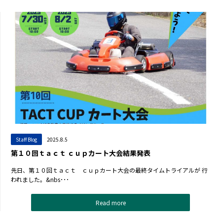
Staff Blog
2025.8.5
第１０回ｔａｃｔ ｃｕｐカート大会結果発表
先日、第１０回ｔａｃｔ ｃｕｐカート大会の最終タイムトライアルが 行
われました。&nbs･･･
Read more