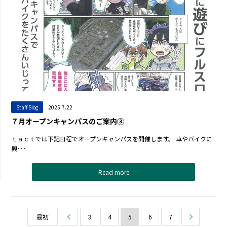
Staff Blog
2025.7.22
７月オープンキャンパスのご案内③
ｔａｃｔでは下記日程でオープンキャンパスを開催します。 車やバイクに
興･･･
Read more
最初
前へ
3
4
5
6
7
次へ