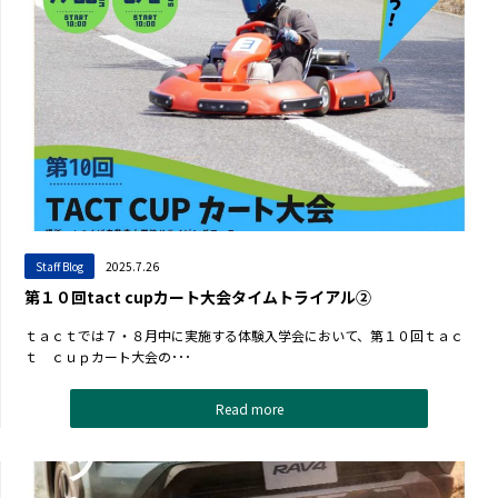
Staff Blog
2025.7.26
第１０回tact cupカート大会タイムトライアル②
ｔａｃｔでは７・８月中に実施する体験入学会において、第１０回ｔａｃ
ｔ ｃｕｐカート大会の･･･
Read more