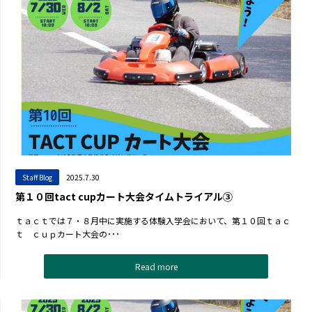
Staff Blog
2025.7.30
第１０回tact cupカート大会タイムトライアル③
ｔａｃｔでは７・８月中に実施する体験入学会において、第１０回ｔａｃ
ｔ ｃｕｐカート大会の･･･
Read more